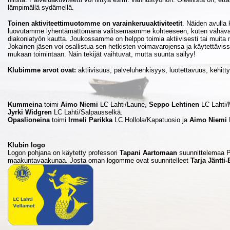
lämpimällä sydämellä.
Toinen aktiviteettimuotomme on varainkeruuaktiviteetit
. Näiden avulla
luovutamme lyhentämättömänä valitsemaamme kohteeseen, kuten vähävar
diakoniatyön kautta. Joukossamme on helppo toimia aktiivisesti tai muit
Jokainen jäsen voi osallistua sen hetkisten voimavarojensa ja käytettävis
mukaan toimintaan. Näin tekijät vaihtuvat, mutta suunta säilyy!
Klubimme arvot ovat:
aktiivisuus, palveluhenkisyys, luotettavuus, kehitt
Kummeina
toimi
Aimo Niemi
LC Lahti/Laune,
Seppo Lehtinen
LC Lahti/
Jyrki Widgren
LC Lahti/Salpausselkä.
Opaslioneina
toimi
Irmeli Parikka
LC Hollola/Kapatuosio ja
Aimo Niemi
Klubin logo
Logon pohjana on käytetty professori
Tapani Aartomaan
suunnittelemaa 
maakuntavaakunaa. Josta oman logomme ovat suunnitelleet
Tarja Jäntti