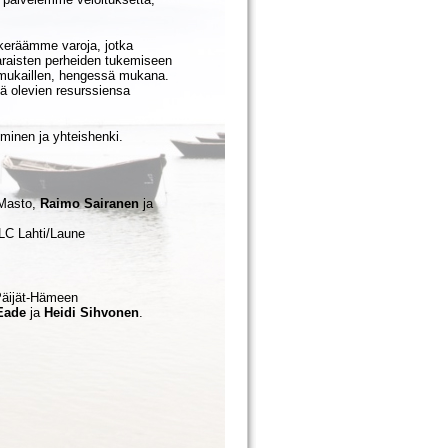
 keräämme varoja, jotka
aisten perheiden tukemiseen
a mukaillen, hengessä mukana.
sä olevien resurssiensa
yminen ja yhteishenki.
Masto,
Raimo Sairanen
ja
LC Lahti/Laune
Päijät-Hämeen
-Eade
ja
Heidi Sihvonen
.