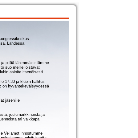
2 kongressikeskus
ssa, Lahdessa.
ä ja pitää lähimmäisistämme
tö suo meille loistavat
bin asioita itsenäisesti.
lo 17.30 ja klubin hallitus
ino on hyväntekeväisyydessä
at jäsenille
kestä, joulumarkkinoista ja
 luennoista tai vaikkapa
me Vellamot innostumme
tä palvelemme veloituksetta,