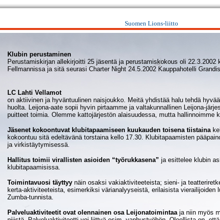
Suomen Lions-liitto
Klubin perustaminen
Perustamiskirjan allekirjoitti 25 jäsentä ja perustamiskokous oli 22.3.200
Fellmannissa ja sitä seurasi Charter Night 24.5.2002 Kauppahotelli Grandi
LC Lahti Vellamot
on aktiivinen ja hyväntuulinen naisjoukko. Meitä yhdistää halu tehdä hyvä
huolta. Leijona-aate sopii hyvin pirtaamme ja valtakunnallinen Leijona-järjes
puitteet toimia. Olemme kattojärjestön alaisuudessa, mutta hallinnoimme klu
Jäsenet kokoontuvat klubitapaamiseen kuukauden toisena tiistaina
kel
kokoontuu sitä edeltävänä torstaina kello 17.30. Klubitapaamisten pääpa
ja virkistäytymisessä.
Hallitus toimii virallisten asioiden “työrukkasena”
ja esittelee klubin asi
klubitapaamisissa.
Toimintavuosi täyttyy
näin osaksi vakiaktiviteeteista; sieni- ja teatteriret
kerta-aktiviteeteista, esimerkiksi värianalyyseistä, erilaisista vierailijoiden
Zumba-tunnista.
Palveluaktiviteetit ovat olennainen osa Leijonatoimintaa
ja niin myös 
niiistä. Palveluaktiviteetti voi liittyä esim. vanhustyöhön. Oleellista on, et