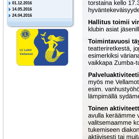
torstaina kello 17
01.12.2016
hyväntekeväisyyde
14.05.2016
24.04.2016
Hallitus toimii v
klubin asiat jäseni
Toimintavuosi tä
teatteriretkestä, j
esimerkiksi värianal
vaikkapa Zumba-tu
Palveluaktivitee
myös me Vellamot in
esim. vanhustyöhön
lämpimällä sydäme
Toinen aktivitee
avulla keräämme 
valitsemaamme ko
tukemiseen diakon
aktiivisesti tai m