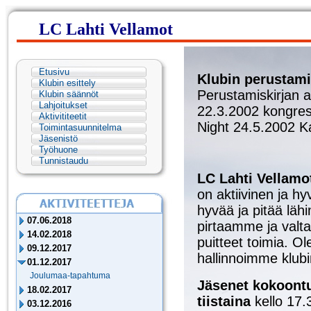
LC Lahti Vellamot
Etusivu
Klubin perustam
Klubin esittely
Perustamiskirjan al
Klubin säännöt
Lahjoitukset
22.3.2002 kongres
Aktivititeetit
Night 24.5.2002 K
Toimintasuunnitelma
Jäsenistö
Työhuone
Tunnistaudu
LC Lahti Vellamo
on aktiivinen ja h
hyvää ja pitää läh
07.06.2018
pirtaamme ja valtak
14.02.2018
puitteet toimia. O
09.12.2017
hallinnoimme klubin
01.12.2017
Joulumaa-tapahtuma
Jäsenet kokoont
18.02.2017
tiistaina
kello 17.3
03.12.2016