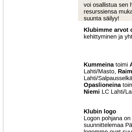
voi osallistua sen
resurssiensa mukaa
suunta säilyy!
Klubimme arvot 
kehittyminen ja yh
Kummeina
toimi
Lahti/Masto,
Raim
Lahti/Salpausselkä
Opaslioneina
toi
Niemi
LC Lahti/L
Klubin logo
Logon pohjana on 
suunnittelemaa P
logomme ovat suun