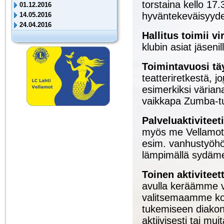
torstaina kello 17
01.12.2016
hyväntekeväisyyde
14.05.2016
24.04.2016
Hallitus toimii v
klubin asiat jäseni
Toimintavuosi tä
teatteriretkestä, j
esimerkiksi värianal
vaikkapa Zumba-tu
Palveluaktivitee
myös me Vellamot in
esim. vanhustyöhön
lämpimällä sydäme
Toinen aktivitee
avulla keräämme 
valitsemaamme ko
tukemiseen diakon
aktiivisesti tai m