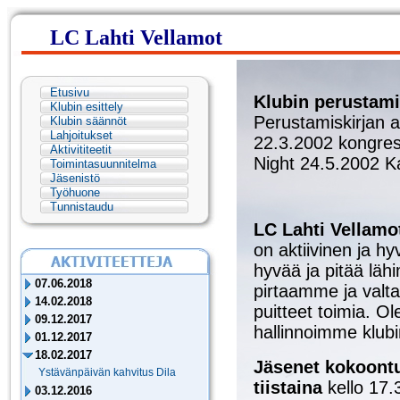
LC Lahti Vellamot
Etusivu
Klubin perustam
Klubin esittely
Perustamiskirjan al
Klubin säännöt
Lahjoitukset
22.3.2002 kongres
Aktivititeetit
Night 24.5.2002 K
Toimintasuunnitelma
Jäsenistö
Työhuone
Tunnistaudu
LC Lahti Vellamo
on aktiivinen ja h
hyvää ja pitää läh
07.06.2018
pirtaamme ja valtak
14.02.2018
puitteet toimia. O
09.12.2017
hallinnoimme klubin
01.12.2017
18.02.2017
Jäsenet kokoont
Ystävänpäivän kahvitus Dila
tiistaina
kello 17.3
03.12.2016