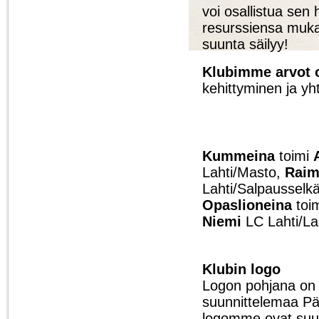
voi osallistua sen
resurssiensa mukaa
suunta säilyy!
Klubimme arvot 
kehittyminen ja yh
Kummeina
toimi
Lahti/Masto,
Raim
Lahti/Salpausselkä
Opaslioneina
toi
Niemi
LC Lahti/L
Klubin logo
Logon pohjana on 
suunnittelemaa P
logomme ovat suun