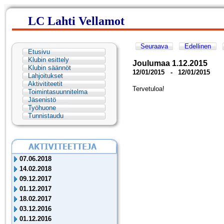
LC Lahti Vellamot
Seuraava
Edellinen
Etusivu
Klubin esittely
Joulumaa 1.12.2015
Klubin säännöt
12/01/2015
-
12/01/2015
Lahjoitukset
Aktivititeetit
Tervetuloa!
Toimintasuunnitelma
Jäsenistö
Työhuone
Tunnistaudu
07.06.2018
14.02.2018
09.12.2017
01.12.2017
18.02.2017
03.12.2016
01.12.2016