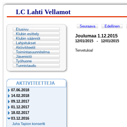
LC Lahti Vellamot
Seuraava
Edellinen
Etusivu
Klubin esittely
Joulumaa 1.12.2015
Klubin säännöt
12/01/2015
-
12/01/2015
Lahjoitukset
Aktivititeetit
Tervetuloa!
Toimintasuunnitelma
Jäsenistö
Työhuone
Tunnistaudu
07.06.2018
14.02.2018
09.12.2017
01.12.2017
18.02.2017
03.12.2016
Juha Tapion konsertti